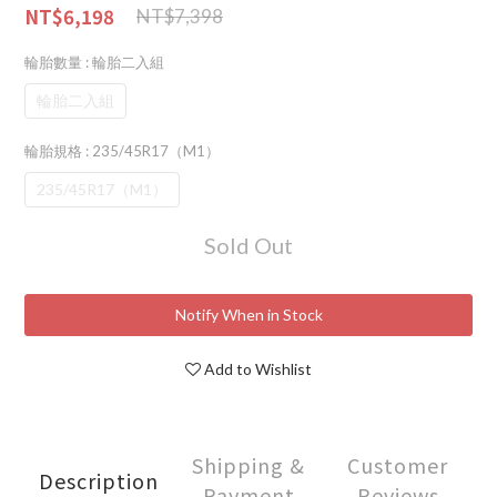
NT$6,198
NT$7,398
輪胎數量
: 輪胎二入組
輪胎二入組
輪胎規格
: 235/45R17（M1）
235/45R17（M1）
Sold Out
Notify When in Stock
Add to Wishlist
Shipping &
Customer
Description
Payment
Reviews