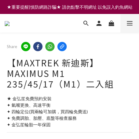
★重要提醒|慎防網路詐騙★ 請勿點擊不明網址 以免誤入釣魚網站
註冊會員享200元購物金 | 全館滿999免運 | 可門市取貨/安裝
註冊會員享200元購物金 | 全館滿999免運 | 可門市取貨/安裝
Share
【MAXTREK 新迪斯】
MAXIMUS M1
235/45/17（M1）二入組
★ 金弘笙免費預約安裝
✦ 氣嘴更換、高速平衡
✦ 四輪定位(買兩輪可加購，買四輪免費送)
✦ 免費調胎、胎壓、底盤等檢查服務
✦ 金弘笙輪胎一年保固