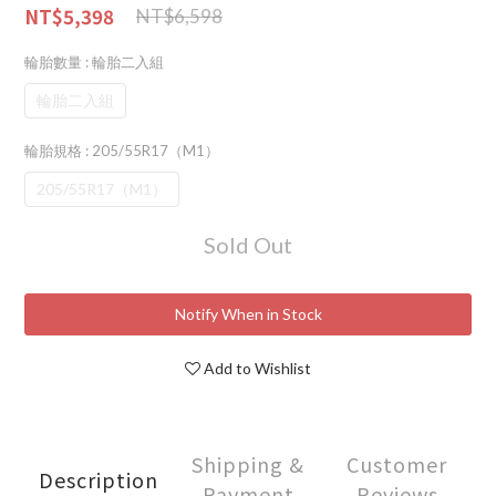
NT$5,398
NT$6,598
輪胎數量
: 輪胎二入組
輪胎二入組
輪胎規格
: 205/55R17（M1）
205/55R17（M1）
Sold Out
Notify When in Stock
Add to Wishlist
Shipping &
Customer
Description
Payment
Reviews