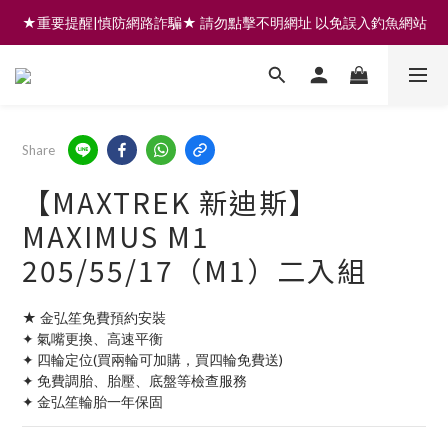
★重要提醒|慎防網路詐騙★ 請勿點擊不明網址 以免誤入釣魚網站
註冊會員享200元購物金 | 全館滿999免運 | 可門市取貨/安裝
註冊會員享200元購物金 | 全館滿999免運 | 可門市取貨/安裝
Share
【MAXTREK 新迪斯】
MAXIMUS M1
205/55/17（M1）二入組
★ 金弘笙免費預約安裝
✦ 氣嘴更換、高速平衡
✦ 四輪定位(買兩輪可加購，買四輪免費送)
✦ 免費調胎、胎壓、底盤等檢查服務
✦ 金弘笙輪胎一年保固