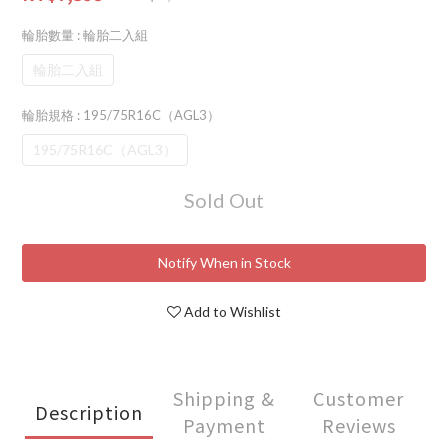
輪胎數量
: 輪胎二入組
輪胎二入組
輪胎規格
: 195/75R16C（AGL3）
195/75R16C（AGL3）
Sold Out
Notify When in Stock
Add to Wishlist
Shipping &
Customer
Description
Payment
Reviews