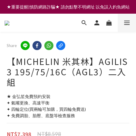
★重要提醒|慎防網路詐騙★ 請勿點擊不明網址 以免誤入釣魚網站
註冊會員享200元購物金 | 全館滿999免運 | 可門市取貨/安裝
註冊會員享200元購物金 | 全館滿999免運 | 可門市取貨/安裝
Share
【MICHELIN 米其林】AGILIS
3 195/75/16C（AGL3）二入
組
★ 金弘笙免費預約安裝
✦ 氣嘴更換、高速平衡
✦ 四輪定位(買兩輪可加購，買四輪免費送)
✦ 免費調胎、胎壓、底盤等檢查服務
NT$7,398
NT$8,598