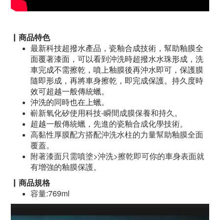
▏商品特色
最新科技超撥水產品，瓷釉合成技術，幫助釉膜全
面覆著漆面，可以看到沖洗時超撥水水珠形成，洗
車完成不需擦乾，噴上釉膜後再沖水即可，保護膜
隨即形成，再將車身擦乾，即完成保護。持久度時
效可超越一般傳統蠟。
沖洗的同時也在上蠟。
嶄
新氧化矽使用科技-瞬間成膜保養和持久。
超越一般傳統蠟，先進的瓷釉合成化學技術。
高黏性厚膜配方搭配沖洗水柱的力量幫助釉膜全面
覆蓋。
附著漆面只需噴塗>沖洗>擦乾即可你的車身表面就
有增強的釉膜保護。
▏商品規格
容量:769ml