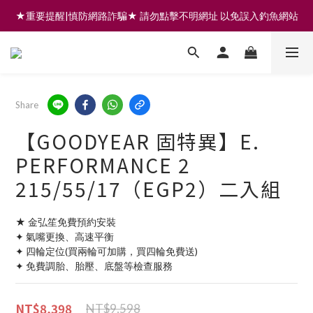
★重要提醒|慎防網路詐騙★ 請勿點擊不明網址 以免誤入釣魚網站
註冊會員享200元購物金 | 全館滿999免運 | 可門市取貨/安裝
註冊會員享200元購物金 | 全館滿999免運 | 可門市取貨/安裝
Share
【GOODYEAR 固特異】E.
PERFORMANCE 2
215/55/17（EGP2）二入組
★ 金弘笙免費預約安裝
✦ 氣嘴更換、高速平衡
✦ 四輪定位(買兩輪可加購，買四輪免費送)
✦ 免費調胎、胎壓、底盤等檢查服務
NT$8,398
NT$9,598