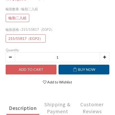
輪胎數量
: 輪胎二入組
輪胎二入組
輪胎規格
: 215/55R17（EGP2）
215/55R17（EGP2）
Quantity
ADD TO CART
BUY NOW
Add to Wishlist
Shipping &
Customer
Description
Payment
Reviews