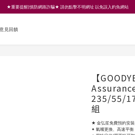
★重要提醒|慎防網路詐騙★ 請勿點擊不明網址 以免誤入釣魚網站
註冊會員享200元購物金 | 全館滿999免運 | 可門市取貨/安裝
註冊會員享200元購物金 | 全館滿999免運 | 可門市取貨/安裝
意見回饋
【GOODY
Assuranc
235/55
組
★ 金弘笙免費預約安裝
✦ 氣嘴更換、高速平衡