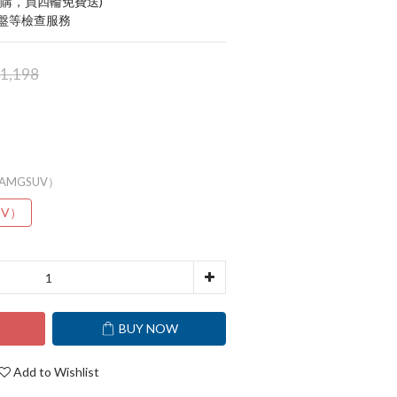
加購，買四輪免費送)
底盤等檢查服務
1,198
7（AMGSUV）
UV）
T
BUY NOW
Add to Wishlist