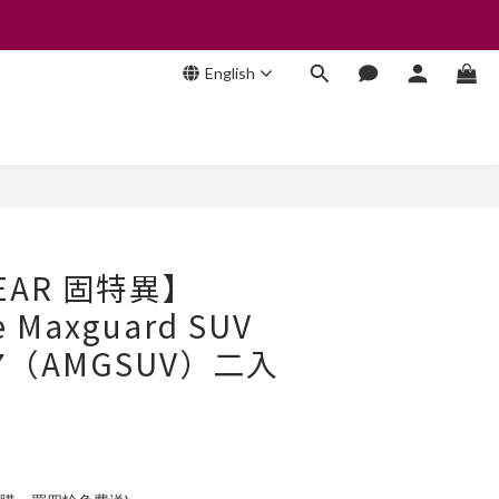
English
BUY NOW
EAR 固特異】
e Maxguard SUV
/17（AMGSUV）二入