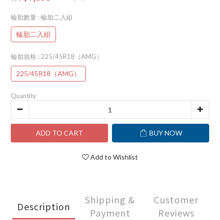
輪胎數量
: 輪胎二入組
輪胎二入組
輪胎規格
: 225/45R18（AMG）
225/45R18（AMG）
Quantity
ADD TO CART
BUY NOW
Add to Wishlist
Shipping &
Customer
Description
Payment
Reviews