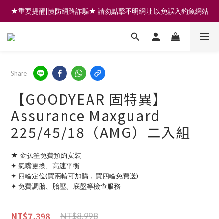
★重要提醒|慎防網路詐騙★ 請勿點擊不明網址 以免誤入釣魚網站
註冊會員享200元購物金 | 全館滿999免運 | 可門市取貨/安裝
註冊會員享200元購物金 | 全館滿999免運 | 可門市取貨/安裝
Share
【GOODYEAR 固特異】
Assurance Maxguard
225/45/18（AMG）二入組
★ 金弘笙免費預約安裝
✦ 氣嘴更換、高速平衡
✦ 四輪定位(買兩輪可加購，買四輪免費送)
✦ 免費調胎、胎壓、底盤等檢查服務
NT$7,398
NT$8,998