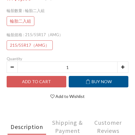
輪胎數量
: 輪胎二入組
輪胎二入組
輪胎規格
: 215/55R17（AMG）
215/55R17（AMG）
Quantity
ADD TO CART
BUY NOW
Add to Wishlist
Shipping &
Customer
Description
Payment
Reviews