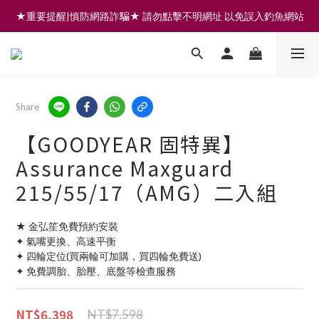
★重要提醒|慎防網路詐騙★ 請勿點擊不明網址 以免誤入釣魚網站
註冊會員享200元購物金 | 全館滿999免運 | 可門市取貨/安裝
註冊會員享200元購物金 | 全館滿999免運 | 可門市取貨/安裝
Share
【GOODYEAR 固特異】
Assurance Maxguard
215/55/17（AMG）二入組
★ 金弘笙免費預約安裝
✦ 氣嘴更換、高速平衡
✦ 四輪定位(買兩輪可加購，買四輪免費送)
✦ 免費調胎、胎壓、底盤等檢查服務
NT$6,398
NT$7,598