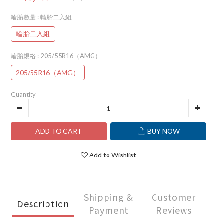
輪胎數量
: 輪胎二入組
輪胎二入組
輪胎規格
: 205/55R16（AMG）
205/55R16（AMG）
Quantity
ADD TO CART
BUY NOW
Add to Wishlist
Shipping &
Customer
Description
Payment
Reviews