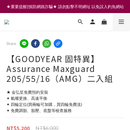
★重要提醒|慎防網路詐騙★ 請勿點擊不明網址 以免誤入釣魚網站
註冊會員享200元購物金 | 全館滿999免運 | 可門市取貨/安裝
註冊會員享200元購物金 | 全館滿999免運 | 可門市取貨/安裝
Share
【GOODYEAR 固特異】
Assurance Maxguard
205/55/16（AMG）二入組
★ 金弘笙免費預約安裝
✦ 氣嘴更換、高速平衡
✦ 四輪定位(買兩輪可加購，買四輪免費送)
✦ 免費調胎、胎壓、底盤等檢查服務
NT$5,200
NT$6,000