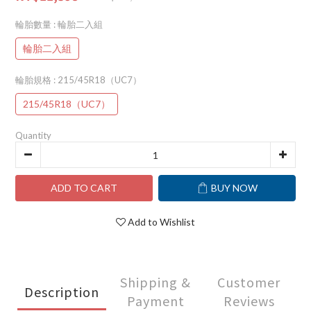
輪胎數量
: 輪胎二入組
輪胎二入組
輪胎規格
: 215/45R18（UC7）
215/45R18（UC7）
Quantity
ADD TO CART
BUY NOW
Add to Wishlist
Shipping &
Customer
Description
Payment
Reviews