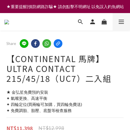
★重要提醒|慎防網路詐騙★ 請勿點擊不明網址 以免誤入釣魚網站
註冊會員享200元購物金 | 全館滿999免運 | 可門市取貨/安裝
註冊會員享200元購物金 | 全館滿999免運 | 可門市取貨/安裝
Share
【CONTINENTAL 馬牌】
ULTRA CONTACT
215/45/18（UC7）二入組
★ 金弘笙免費預約安裝
✦ 氣嘴更換、高速平衡
✦ 四輪定位(買兩輪可加購，買四輪免費送)
✦ 免費調胎、胎壓、底盤等檢查服務
NT$11,398
NT$12,998