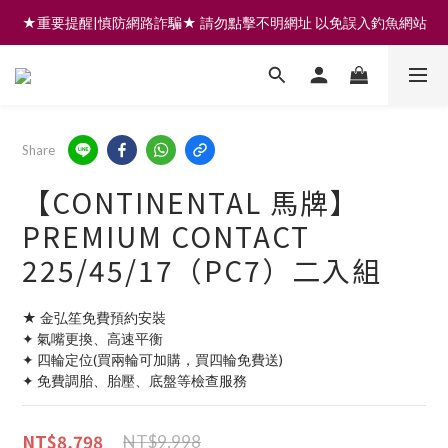
★重要提醒|慎防網路詐騙★ 請勿點擊不明網址 以免誤入釣魚網站
註冊會員享200元購物金 | 全館滿999免運 | 可門市取貨/安裝
註冊會員享200元購物金 | 全館滿999免運 | 可門市取貨/安裝
Share
【CONTINENTAL 馬牌】
PREMIUM CONTACT
225/45/17（PC7）二入組
★ 金弘笙免費預約安裝
✦ 氣嘴更換、高速平衡
✦ 四輪定位(買兩輪可加購，買四輪免費送)
✦ 免費調胎、胎壓、底盤等檢查服務
NT$8,798
NT$9,998