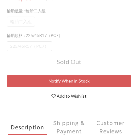
輪胎數量
: 輪胎二入組
輪胎二入組
輪胎規格
: 225/45R17（PC7）
225/45R17（PC7）
Sold Out
Notify When in Stock
Add to Wishlist
Shipping &
Customer
Description
Payment
Reviews