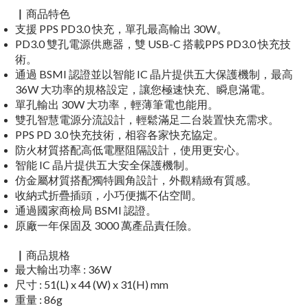
▏商品特色
支援 PPS PD3.0 快充，單孔最高輸出 30W。
PD3.0 雙孔電源供應器，雙 USB-C 搭載PPS PD3.0 快充技
術。
通過 BSMI 認證並以智能 IC 晶片提供五大保護機制，最高
36W 大功率的規格設定，讓您極速快充、瞬息滿電。
單孔輸出 30W 大功率，輕薄筆電也能用。
雙孔智慧電源分流設計，輕鬆滿足二台裝置快充需求。
PPS PD 3.0 快充技術，相容各家快充協定。
防火材質搭配高低電壓阻隔設計，使用更安心。
智能 IC 晶片提供五大安全保護機制。
仿金屬材質搭配獨特圓角設計，外觀精緻有質感。
收納式折疊插頭，小巧便攜不佔空間。
通過國家商檢局 BSMI 認證。
原廠一年保固及 3000 萬產品責任險。
▏商品規格
最大輸出功率 : 36W
尺寸 : 51(L) x 44 (W) x 31(H) mm
重量 : 86g