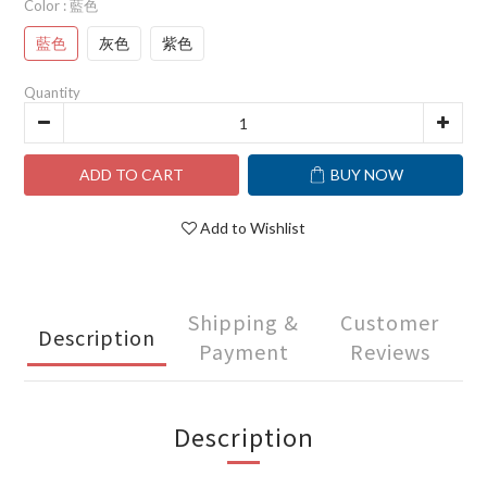
Color
: 藍色
藍色
灰色
紫色
Quantity
ADD TO CART
BUY NOW
Add to Wishlist
Shipping &
Customer
Description
Payment
Reviews
Description