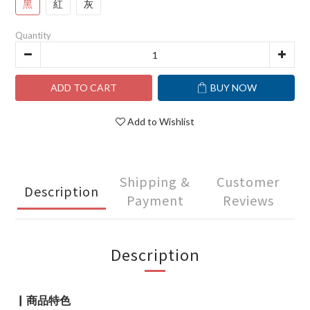
黑
紅
灰
Quantity
ADD TO CART
BUY NOW
Add to Wishlist
Shipping &
Customer
Description
Payment
Reviews
Description
▏商品特色