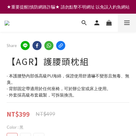
★重要提醒|慎防網路詐騙★ 請勿點擊不明網址 以免誤入釣魚網站
註冊會員享200元購物金 | 全館滿999免運 | 可門市取貨/安裝
註冊會員享200元購物金 | 全館滿999免運 | 可門市取貨/安裝
Share
【AGR】護腰頭枕組
‧ 本護腰墊內部係高級PU海綿，保證使用舒適嚇不變形且無毒、無
臭。
‧ 背部固定帶適用於任何座椅，可於辦公室或床上使用。
‧ 外套採高級布套裁製，可拆裝換洗。
NT$399
NT$499
Color
: 黑