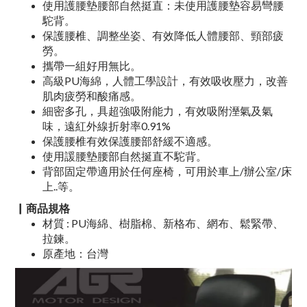
使用護腰墊腰部自然挺直：未使用護腰墊容易彎腰
駝背。
保護腰椎、調整坐姿、有效降低人體腰部、頸部疲
勞。
攜帶一組好用無比。
高級PU海綿，人體工學設計，有效吸收壓力，改善
肌肉疲勞和酸痛感。
細密多孔，具超強吸附能力，有效吸附溼氣及氣
味，遠紅外線折射率0.91%
保護腰椎有效保護腰部舒緩不適感。
使用諼腰墊腰部自然挻直不駝背。
背部固定帶適用於任何座椅，可用於車上/辦公室/床
上..等。
▏商品規格
材質 : PU海綿、樹脂棉、新格布、網布、鬆緊帶、
拉鍊。
原產地：台灣