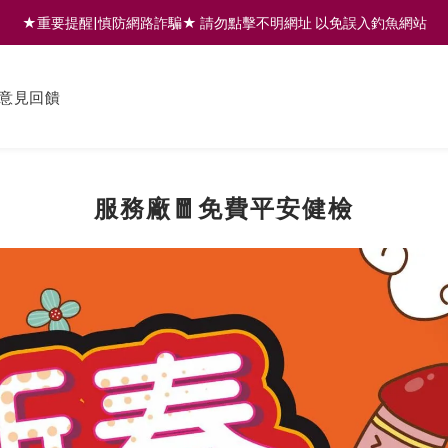
★重要提醒|慎防網路詐騙★ 請勿點擊不明網址 以免誤入釣魚網站
註冊會員享200元購物金 | 全館滿999免運 | 可門市取貨/安裝
註冊會員享200元購物金 | 全館滿999免運 | 可門市取貨/安裝
意見回饋
服務廠🧧免費平安健檢