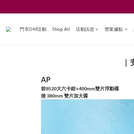
門市DM活動
Shop All
活動訊息
營業據點
｜
AP
前8520大六卡鉗+400mm雙片浮動碟
後 380mm 雙片加大碟