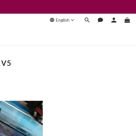
English
V5