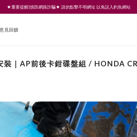
★重要提醒|慎防網路詐騙★ 請勿點擊不明網址 以免誤入釣魚網站
註冊會員享200元購物金 | 全館滿999免運 | 可門市取貨/安裝
註冊會員享200元購物金 | 全館滿999免運 | 可門市取貨/安裝
意見回饋
安裝｜AP前後卡鉗碟盤組 / HONDA CR