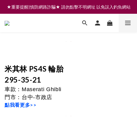
★重要提醒|慎防網路詐騙★ 請勿點擊不明網址 以免誤入釣魚網站
註冊會員享200元購物金 | 全館滿999免運 | 可門市取貨/安裝
註冊會員享200元購物金 | 全館滿999免運 | 可門市取貨/安裝
米其林 PS4S 輪胎
295-35-21
車款：
Maserati Ghibli
門市
：
台中-市政店
點我看更多>>