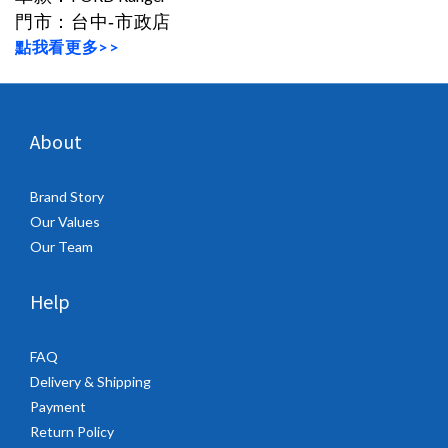
門市
：
台中-市政店
點我看更多>>
About
Brand Story
Our Values
Our Team
Help
FAQ
Delivery & Shipping
Payment
Return Policy