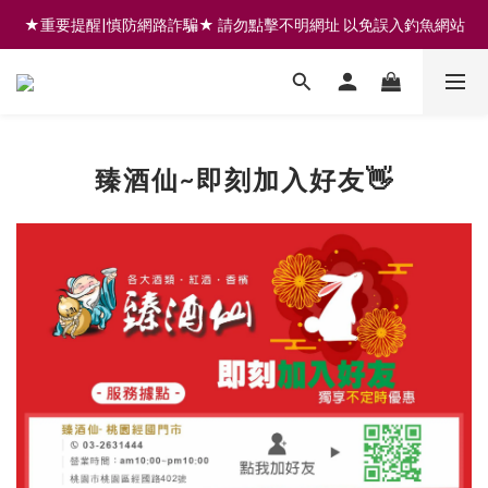
★重要提醒|慎防網路詐騙★ 請勿點擊不明網址 以免誤入釣魚網站
註冊會員享200元購物金 | 全館滿999免運 | 可門市取貨/安裝
註冊會員享200元購物金 | 全館滿999免運 | 可門市取貨/安裝
臻酒仙~即刻加入好友👋