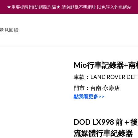
★重要提醒|慎防網路詐騙★ 請勿點擊不明網址 以免誤入釣魚網站
註冊會員享200元購物金 | 全館滿999免運 | 可門市取貨/安裝
註冊會員享200元購物金 | 全館滿999免運 | 可門市取貨/安裝
意見回饋
Mio行車記錄器+
車款：
LAND ROVER DE
門市：台南-永康店
點我看更多>>
DOD LX998
前＋後
流媒體行車紀錄器