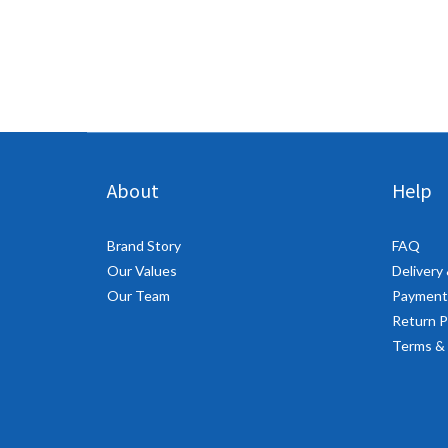
About
Help
Brand Story
FAQ
Our Values
Delivery
Our Team
Payment
Return P
Terms & 