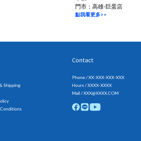
門市：高雄-巨蛋店
點我看更多>>
Contact
Phone / XX-XXX-XXX-XXX
 & Shipping
Hours / XXXX-XXXX
Mail / XXX@XXXX.COM
olicy
Conditions